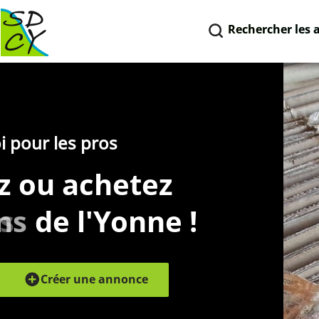
Rechercher les 
i pour les pros
z ou achetez
s
és
ns
de l'Yonne !
Créer une annonce