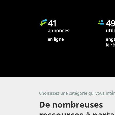
41
4
annonces
util
en ligne
eng
le r
Choisissez une catégorie qui vous inté
De nombreuses
ressources à part