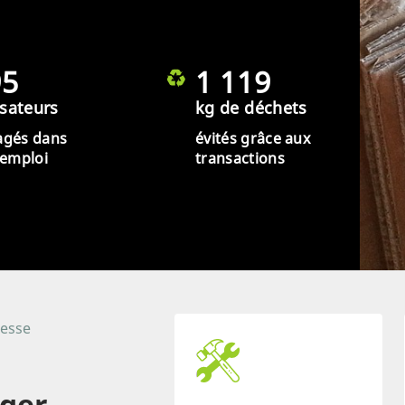
95
1 119
isateurs
kg de déchets
agés dans
évités grâce aux
éemploi
transactions
resse
ager