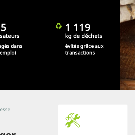
95
1 119
isateurs
kg de déchets
agés dans
évités grâce aux
éemploi
transactions
resse
ager