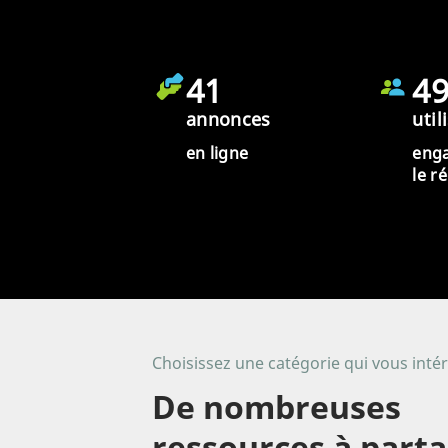
41
4
annonces
util
en ligne
eng
le r
Choisissez une catégorie qui vous inté
De nombreuses
ressources à part