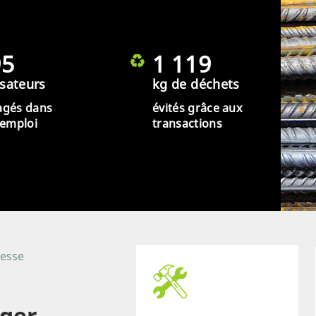
95
1 119
isateurs
kg de déchets
agés dans
évités grâce aux
éemploi
transactions
resse
ager