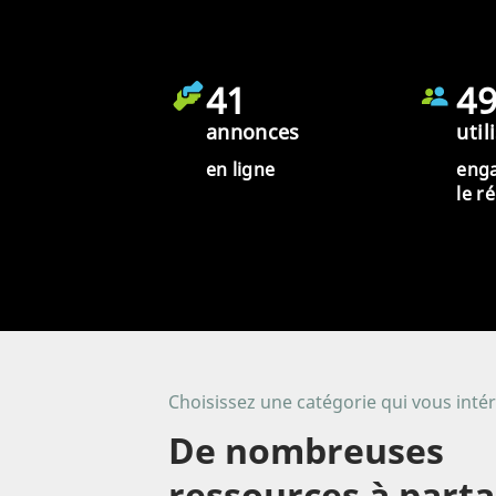
41
4
annonces
util
en ligne
eng
le r
Choisissez une catégorie qui vous inté
De nombreuses
ressources à part