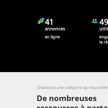
41
4
annonces
util
en ligne
eng
le r
Choisissez une catégorie qui vous inté
De nombreuses
ressources à part