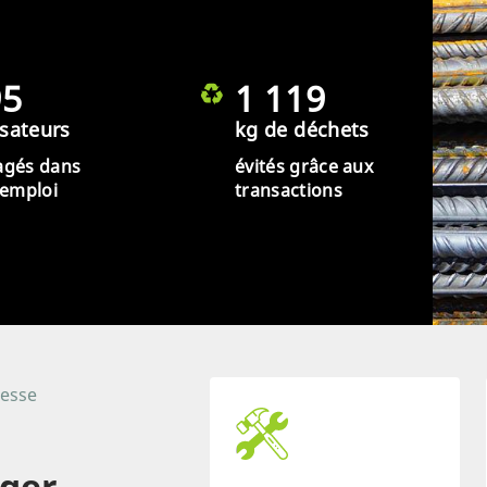
95
1 119
isateurs
kg de déchets
agés dans
évités grâce aux
éemploi
transactions
resse
ager